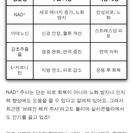
세포 에너지 증가, 노화
만성피로, 노
NAD⁺
방지
화
스트레스성 피
아데노신
신경 안정, 혈류 개선
로
감초추출
염증 완화, 면역 증진
면역 저하
물
L-카르니
지방 연소, 피로 감소
운동 후 회복
틴
NAD⁺ 주사는 단순 피로 회복이 아니라 노화 방지나 인지
력 향상에도 도움을 줄 수 있다고 알려져 있어요. 그래서
최근엔 ‘브레인 해커 주사’라고도 불리며 실리콘밸리에서
도 인기를 끌고 있죠!