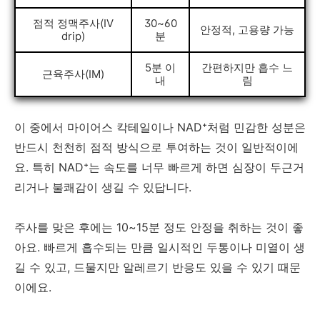
점적 정맥주사(IV
30~60
안정적, 고용량 가능
drip)
분
5분 이
간편하지만 흡수 느
근육주사(IM)
내
림
이 중에서 마이어스 칵테일이나 NAD⁺처럼 민감한 성분은
반드시 천천히 점적 방식으로 투여하는 것이 일반적이에
요. 특히 NAD⁺는 속도를 너무 빠르게 하면 심장이 두근거
리거나 불쾌감이 생길 수 있답니다.
주사를 맞은 후에는 10~15분 정도 안정을 취하는 것이 좋
아요. 빠르게 흡수되는 만큼 일시적인 두통이나 미열이 생
길 수 있고, 드물지만 알레르기 반응도 있을 수 있기 때문
이에요.