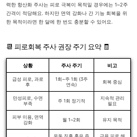
력한 항산화 주사는 피로 극복이 목적일 경우에는 1~2주
간격이 적당해요. 하지만 면역 강화나 간 기능 회복을 위
한 목적이라면 한 달에 한 번도 충분할 수 있어요.
📆 피로회복 주사 권장 주기 요약 🧾
상황
주사 주기
비고
급성 피로, 과로
1회~주 1회 (3주
회복 중심
후
연속)
만성피로, 수면
지속적 관리
주 1회 정기적
부족
필요
피부 미용, 면역
월 1~2회
유지 목적
강화
운동 직후 혹은 주
근육 피로 해