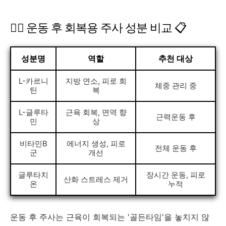
🏃‍♀️ 운동 후 회복용 주사 성분 비교 📋
성분명
역할
추천 대상
L-카르니
지방 연소, 피로 회
체중 관리 중
틴
복
L-글루타
근육 회복, 면역 향
근력운동 후
민
상
비타민B
에너지 생성, 피로
전체 운동 후
군
개선
글루타치
장시간 운동, 피로
산화 스트레스 제거
온
누적
운동 후 주사는 근육이 회복되는 '골든타임'을 놓치지 않