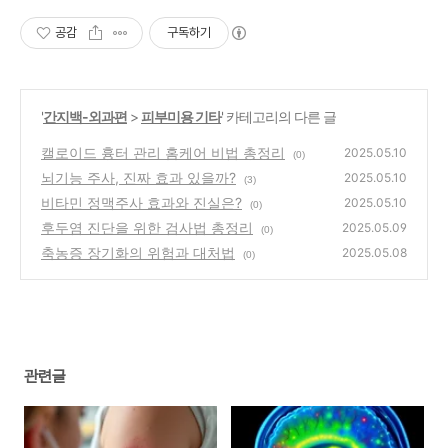
공감
구독하기
'
간지백-외과편
>
피부미용 기타
' 카테고리의 다른 글
캘로이드 흉터 관리 홈케어 비법 총정리
2025.05.10
(0)
뇌기능 주사, 진짜 효과 있을까?
2025.05.10
(3)
비타민 정맥주사 효과와 진실은?
2025.05.10
(0)
후두염 진단을 위한 검사법 총정리
2025.05.09
(0)
축농증 장기화의 위험과 대처법
2025.05.08
(0)
관련글