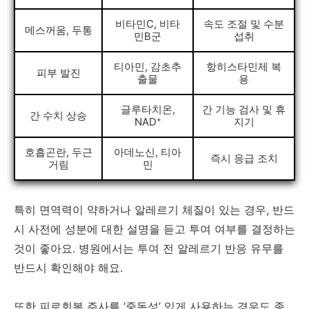
비타민C, 비타
속도 조절 및 수분
메스꺼움, 두통
민B군
섭취
티아민, 감초추
항히스타민제 복
피부 발진
출물
용
글루타치온,
간 기능 검사 및 휴
간 수치 상승
NAD⁺
지기
호흡곤란, 두근
아데노신, 티아
즉시 응급 조치
거림
민
특히 면역력이 약하거나 알레르기 체질이 있는 경우, 반드
시 사전에 성분에 대한 설명을 듣고 투여 여부를 결정하는
것이 좋아요. 병원에서는 투여 전 알레르기 반응 유무를
반드시 확인해야 해요.
또한 피로회복 주사를 ‘중독성’ 있게 사용하는 경우도 종