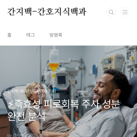
본문 바로가기
간지백-간호지식백과
홈
태그
방명록
간지백-외과편/피부미용 기타
⚡즉효성 피로회복 주사 성분
완전 분석
by 간지백
2025. 5. 10.