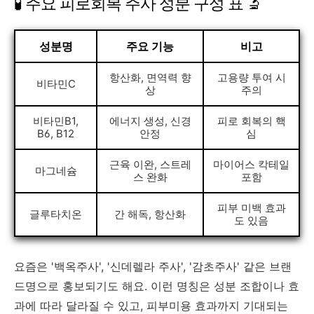
🧪 주요 피로회복 주사 성분 구성 표 🔬
성분명
주요 기능
비고
항산화, 면역력 향
고용량 투여 시
비타민C
상
주의
비타민B1,
에너지 생성, 신경
피로 회복의 핵
B6, B12
안정
심
근육 이완, 스트레
마이어스 칵테일
마그네슘
스 완화
포함
피부 미백 효과
글루타치온
간 해독, 항산화
도 있음
요즘은 '백옥주사', '신데렐라 주사', '감초주사' 같은 브랜
드명으로 홍보되기도 해요. 이런 명칭은 성분 조합이나 효
과에 따라 달라질 수 있고, 피부미용 효과까지 기대되는