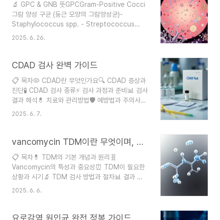
🔬 GPC & GNB 뜻GPCGram-Positive Cocci
Ceftriaxone, Ceftazidime4세대: Cefepime5
그람 양성 구균 (둥근 모양의 그람양성균)-
세..
Staphylococcus spp. - Streptococcus
spp. - Enterococcus spp.GNBGram-
2025. 6. 26.
Negative Bacilli그람 음성 간균 (막대 모양의 그
람음성균)- E. coli - Klebsiella spp. -
Pseudomonas aeruginosa - Acinetobacter
CDAD 검사 완벽 가이드
spp. ✅ 임상적 의미GPC + GNB 동시 검출→ 다
📋 목차🦠 CDAD란 무엇인가요🔍 CDAD 증상과
양한 감염원 동시 존재 가능성→ 혼합 감염 가능성
진단🧪 CDAD 검사 종류⚡ 검사 과정과 준비📊 검사
(복강내 감염, 욕창 감염, 당뇨발, 패혈증 등에서 흔
결과 해석💊 치료와 관리방법🛡️ 예방법과 주의사항
함)🦠 예시 상황혈액배양: GPC + GNB → 심각한
❓ FAQCDAD 검사는 클로스트리디오이데스 디피
패혈증 가능성농양 배양: 피부 및 연조직 감염, 복강
2025. 6. 7.
실레라는 세균으로 인한 설사병을 진단하는 중요한
내 감염에서 흔함뇨배..
검사예요. 이 세균은 항생제 복용 후 장내 미생물 균
형이 깨졌을 때 과도하게 증식하여 심각한 설사와
vancomycin TDM이란 무엇이며, 언제 해야 하나?
대장염을 일으킬 수 있어요. 특히 병원이나 요양원
📋 목차💊 TDM의 기본 개념과 원리🧬
같은 의료기관에서 자주 발생하는 감염으로, 조기
Vancomycin의 특성과 중요성⏰ TDM이 필요한
진단과 치료가 매우 중요하답니다. 최근 들어
상황과 시기🔬 TDM 검사 방법과 절차📊 결과 해
CDAD 발생률이 증가하고 있어서 의료진들이 더욱
석과 용량 조절⚖️ TDM의 장점과 한계❓
주의 깊게 관찰하고 있어요. 2025년 현재 국내에
2025. 6. 6.
FAQTDM(Therapeutic Drug Monitoring)은
서도 CDAD 검사에 대한 관심이 높아지고 있으며,
치료약물농도모니터링으로, 환자의 혈액에서 특정
정확한 진단을 위해 다양한 검사 방법들이 사용되고
약물의 농도를 측정하여 최적의 치료 효과를 얻기
요로감염 원인균 완전 정복 가이드
있답니..