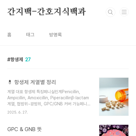
본문 바로가기
간지백-간호지식백과
홈
태그
방명록
항생제
27
💊 항생제 계열별 정리
계열 대표 항생제 특징페니실린계Penicillin,
Ampicillin, Amoxicillin, Piperacillinβ-lactam
계열, 협범위~광범위, GPC/GNB 커버 가능페니실
린+β-lactamase 억제제Ampicillin-sulbactam,
2025. 6. 27.
Amoxicillin-clavulanate (Augmentin),
Piperacillin-tazobactam (Tazocin)β-
lactamase 생성균 커버세팔로스포린계1세대:
GPC & GNB 뜻
Cefazolin2세대: Cefuroxime3세대: