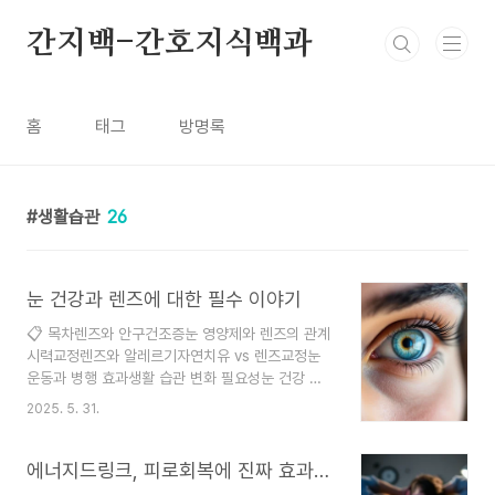
본문 바로가기
간지백-간호지식백과
홈
태그
방명록
생활습관
26
눈 건강과 렌즈에 대한 필수 이야기
📋 목차렌즈와 안구건조증눈 영양제와 렌즈의 관계
시력교정렌즈와 알레르기자연치유 vs 렌즈교정눈
운동과 병행 효과생활 습관 변화 필요성눈 건강 렌
즈 FAQ요즘 스마트폰과 PC 사용이 많아지면서 눈
2025. 5. 31.
건강에 대한 관심이 점점 커지고 있어요. 특히 렌즈
사용자라면 안구건조증이나 알레르기 반응 등 다양
한 문제를 겪게 되는 경우도 많죠. 렌즈 하나 잘못
에너지드링크, 피로회복에 진짜 효과 있을까?
선택하면 눈이 쉽게 피로해지고 장기적으로 건강에