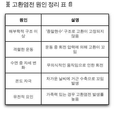
🧬 고환염전 원인 정리 표 📄
원인
설명
해부학적 구조 이
'종말현수' 구조로 고환이 고정되지
상
않음
운동 중 회전 압력에 의해 고환이 꼬
격렬한 운동
임
수면 중 자세 변
무의식적인 움직임으로 인한 회전
화
차가운 날씨에 거근 수축으로 꼬임
온도 자극
발생
가족력 있는 경우 고환염전 발생률
유전적 요인
높음