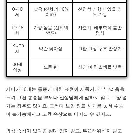
0~10
낮음 (전체의 10%
선천성 기형이 있을 경
세
이하)
우 가능
11~18
가장 높음 (전체의
사춘기, 해부학적 불안
세
65%)
정성
19~30
약간 낮아짐
고환 고정 구조 안정화
세
30세
드문 편
성인 이후 발생률 낮음
이상
게다가 10대는 통증에 대한 표현이 서툴거나 부끄러움을
느껴 고환 통증을 부모나 선생님에게 말하지 않고 그냥 넘
기는 경우도 많아요. 그러다 보면 진료 시기를 놓쳐 수술
이 불가능해지고 고환 손상으로 이어질 수 있어요.
의심 증상이 있다면 절대 참지 말고, 부끄러워하지 말고