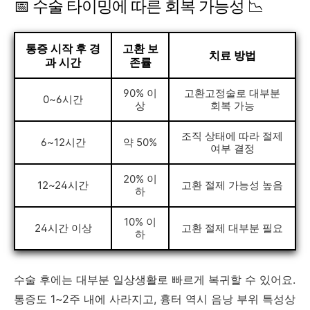
📅 수술 타이밍에 따른 회복 가능성 📉
통증 시작 후 경
고환 보
치료 방법
과 시간
존률
90% 이
고환고정술로 대부분
0~6시간
상
회복 가능
조직 상태에 따라 절제
6~12시간
약 50%
여부 결정
20% 이
12~24시간
고환 절제 가능성 높음
하
10% 이
24시간 이상
고환 절제 대부분 필요
하
수술 후에는 대부분 일상생활로 빠르게 복귀할 수 있어요.
통증도 1~2주 내에 사라지고, 흉터 역시 음낭 부위 특성상