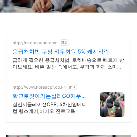
http://m.coupang.com
광고
응급처치법 쿠팡 와우회원 5% 캐시적립
급하게 필요한 응급처치법, 로켓배송으로 빠르게 받
아보세요. 바쁜 일상 속에서도, 쿠팡과 함께 스마트
한 홈케어를 시작하세요.
http://www.koreacpr.co.kr
광고
학교로찾아가는살리GO키우
GO 살리GO!키우GO!
실전시뮬레이션CPR, 4차산업메디
컬,헬스케어,바이오 진로교육