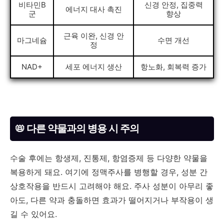
비타민B
신경 안정, 집중력
에너지 대사 촉진
군
향상
근육 이완, 신경 안
마그네슘
수면 개선
정
NAD+
세포 에너지 생산
항노화, 회복력 증가
📛 다른 약물과의 병용 시 주의
수술 후에는 항생제, 진통제, 항염증제 등 다양한 약물을
복용하게 돼요. 여기에 정맥주사를 병행할 경우, 성분 간
상호작용을 반드시 고려해야 해요. 주사 성분이 아무리 좋
아도, 다른 약과 충돌하면 효과가 떨어지거나 부작용이 생
길 수 있어요.