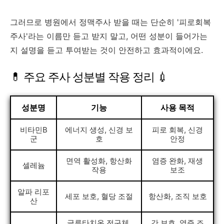
그러므로 병원에서 정맥주사 받을 때는 단순히 '피로회복
주사'라는 이름만 듣고 받지 말고, 어떤 성분이 들어가는
지 설명을 듣고 투여받는 것이 안전하고 효과적이에요.
💊 주요 주사 성분별 작용 정리 💉
성분명
기능
사용 목적
비타민B
에너지 생성, 신경 보
피로 회복, 신경
군
호
안정
면역 활성화, 항산화
염증 완화, 재생
셀레늄
작용
보조
알파 리포
세포 보호, 혈당 조절
항산화, 조직 보호
산
글루타치온 전구체,
간 보호, 염증 조