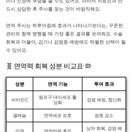
이나 신장에 부담을 줄 수도 있어요. 따라서 의료진과 반
드시 상담한 후 주사를 맞는 것이 바람직해요.
면역 주사는 하루아침에 효과가 나타나기보다는, 꾸준한
관리와 함께 병행될 때 가장 좋은 결과를 보여줘요. 수술
회복과 더불어, 감기나 감염증 예방에도 탁월한 선택이 될
수 있어요.
🧬 면역력 회복 성분 비교표 🦠
성분
면역 기능
투여 효과
림프구·대식세포 활
비타민C
감염 예방, 항산화
성화
셀레늄
면역세포 보호
염증 감소
상처 회복, 감염 예
아연
면역반응 촉진