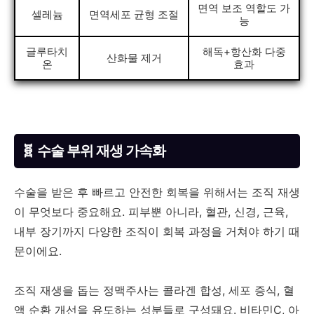
면역 보조 역할도 가
셀레늄
면역세포 균형 조절
능
글루타치
해독+항산화 다중
산화물 제거
온
효과
🧬 수술 부위 재생 가속화
수술을 받은 후 빠르고 안전한 회복을 위해서는 조직 재생
이 무엇보다 중요해요. 피부뿐 아니라, 혈관, 신경, 근육,
내부 장기까지 다양한 조직이 회복 과정을 거쳐야 하기 때
문이에요.
조직 재생을 돕는 정맥주사는 콜라겐 합성, 세포 증식, 혈
액 순환 개선을 유도하는 성분들로 구성돼요. 비타민C, 아