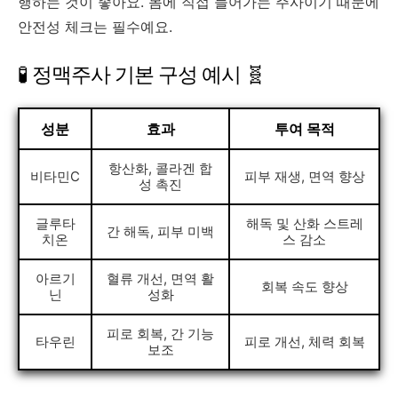
행하는 것이 좋아요. 몸에 직접 들어가는 주사이기 때문에
안전성 체크는 필수예요.
🧪 정맥주사 기본 구성 예시 🧬
성분
효과
투여 목적
항산화, 콜라겐 합
비타민C
피부 재생, 면역 향상
성 촉진
글루타
해독 및 산화 스트레
간 해독, 피부 미백
치온
스 감소
아르기
혈류 개선, 면역 활
회복 속도 향상
닌
성화
피로 회복, 간 기능
타우린
피로 개선, 체력 회복
보조