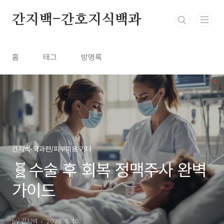
본문 바로가기
간지백-간호지식백과
홈
태그
방명록
간지백-외과편/피부미용 기타
🧬수술 후 회복 정맥주사 완벽
가이드
by 간지백
2025. 5. 10.