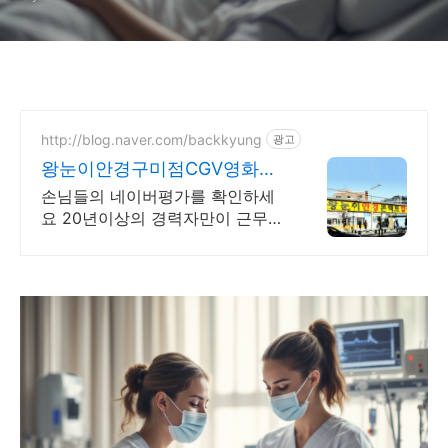
http://blog.naver.com/backkyung
광고
왕눈이안경구미점CGV영화관
앞
손님들의 네이버평가를 확인하세
요 20년이상의 경력자만이 근무합
니다