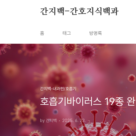
본문 바로가기
간지백-간호지식백과
홈
태그
방명록
간지백-내과편/호흡기
호흡기바이러스 19종 
by 간지백
2025. 6. 23.