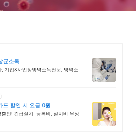
살균소독
, 기업&사업장방역소독전문, 방역소
드 할인 시 요금 0원
할인! 긴급설치, 등록비, 설치비 무상