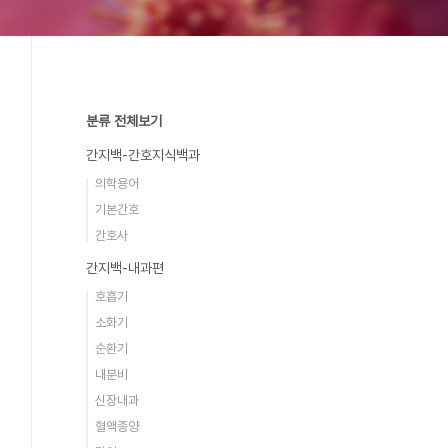
분류 전체보기
간지백-간호지식백과
의학용어
기본간호
간호사
간지백-내과편
호흡기
소화기
순환기
내분비
신장내과
혈액종양